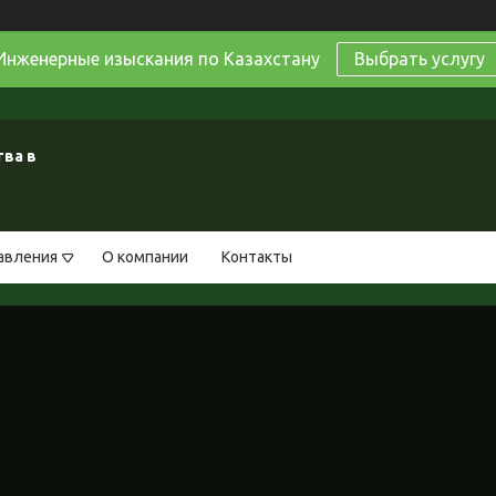
Инженерные изыскания по Казахстану
Выбрать услугу
ва в
авления
О компании
Контакты