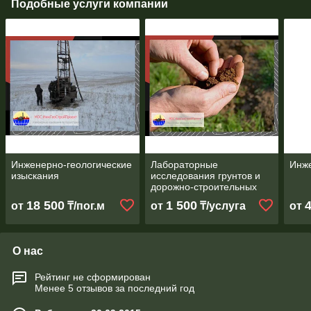
Подобные услуги компании
Инженерно-геологические
Лабораторные
Инже
изыскания
исследования грунтов и
дорожно-строительных
материалов
18 500
1 500
от
₸/пог.м
от
₸/услуга
от
О нас
Рейтинг не сформирован
Менее 5 отзывов за последний год