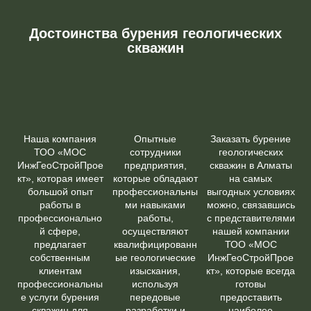
Достоинства бурения геологических
скважин
Наша компания
Опытные
Заказать бурение
ТОО «МОС
сотрудники
геологических
ИнжГеоСтройПрое
предприятия,
скважин в Алматы
кт», которая имеет
которые обладают
на самых
большой опыт
профессиональны
выгодных условиях
работы в
ми навыками
можно, связавшись
профессионально
работы,
с представителями
й сфере,
осуществляют
нашей компании
предлагает
квалифицированн
ТОО «МОС
собственным
ые геологические
ИнжГеоСтройПрое
клиентам
изыскания,
кт», которые всегда
профессиональны
используя
готовы
е услуги бурения
передовые
предоставить
скважин для
разработки и
наиболее